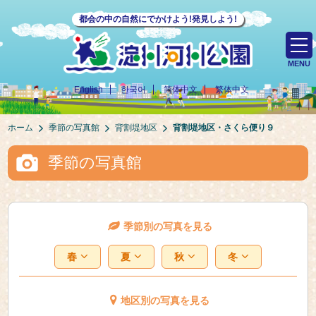
都会の中の自然にでかけよう!発見しよう!
MENU
English
한국어
简体中文
繁体中文
ホーム
季節の写真館
背割堤地区
背割堤地区・さくら便り９
季節の写真館
季節別の写真を見る
春
夏
秋
冬
地区別の写真を見る