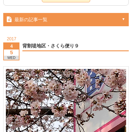
最新の記事一覧
2017
背割堤地区・さくら便り９
4
5
WED