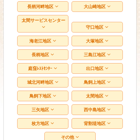
長柄河畔地区
大山崎地区
太間サービスセンター
守口地区
海老江地区
大塚地区
長柄地区
三島江地区
庭窪ﾚｽﾄｾﾝﾀｰ
出口地区
城北河畔地区
鳥飼上地区
鳥飼下地区
太間地区
三矢地区
西中島地区
枚方地区
背割堤地区
その他