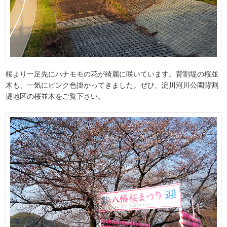
桜より一足先にハナモモの花が綺麗に咲いています。背割堤の桜並
木も、一気にピンク色掛かってきました。ぜひ、淀川河川公園背割
堤地区の桜並木をご覧下さい。