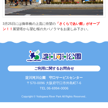
3月25日には御幸橋の上流に待望の
「さくらであい館」がオープ
ン！！
展望塔から望む桜の大パノラマをお楽しみ下さい。
ご利用に関するお問合せ
淀川河川公園 守口サービスセンター
〒570-0096 大阪府守口市外島町7-6
TEL 06-6994-0006
Copyright © Yodogawa River Park All Rights Reserved..