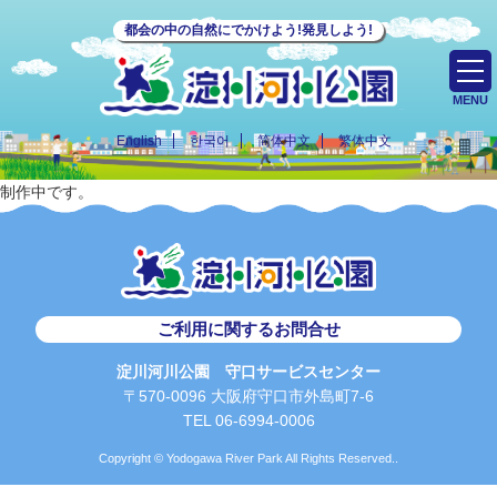
都会の中の自然にでかけよう!発見しよう!
MENU
English
한국어
简体中文
繁体中文
制作中です。
ご利用に関するお問合せ
淀川河川公園 守口サービスセンター
〒570-0096 大阪府守口市外島町7-6
TEL 06-6994-0006
Copyright © Yodogawa River Park All Rights Reserved..