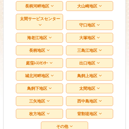
長柄河畔地区
大山崎地区
太間サービスセンター
守口地区
海老江地区
大塚地区
長柄地区
三島江地区
庭窪ﾚｽﾄｾﾝﾀｰ
出口地区
城北河畔地区
鳥飼上地区
鳥飼下地区
太間地区
三矢地区
西中島地区
枚方地区
背割堤地区
その他