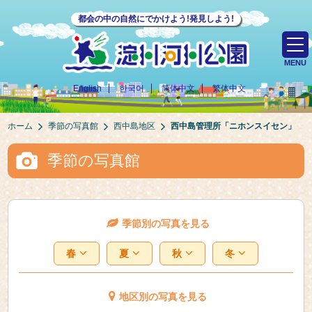
都会の中の自然にでかけよう!発見しよう!
MENU
English
한국어
简体中文
繁体中文
ホーム
季節の写真館
西中島地区
西中島管理所「ニホンスイセン」
季節の写真館
季節別の写真を見る
春
夏
秋
冬
地区別の写真を見る