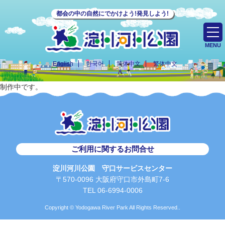
都会の中の自然にでかけよう!発見しよう!
MENU
English
한국어
简体中文
繁体中文
制作中です。
ご利用に関するお問合せ
淀川河川公園 守口サービスセンター
〒570-0096 大阪府守口市外島町7-6
TEL 06-6994-0006
Copyright © Yodogawa River Park All Rights Reserved..