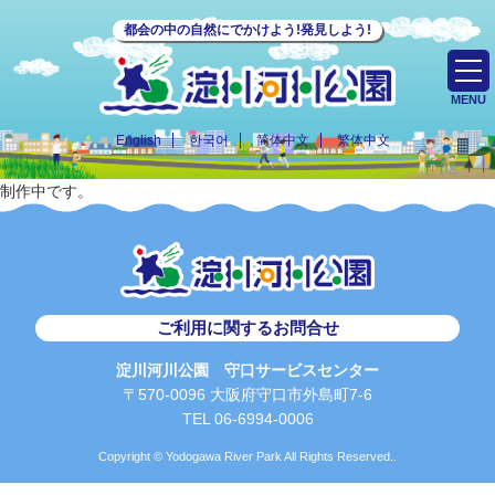
都会の中の自然にでかけよう!発見しよう!
MENU
English
한국어
简体中文
繁体中文
制作中です。
ご利用に関するお問合せ
淀川河川公園 守口サービスセンター
〒570-0096 大阪府守口市外島町7-6
TEL 06-6994-0006
Copyright © Yodogawa River Park All Rights Reserved..