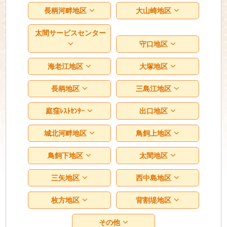
長柄河畔地区
大山崎地区
太間サービスセンター
守口地区
海老江地区
大塚地区
長柄地区
三島江地区
庭窪ﾚｽﾄｾﾝﾀｰ
出口地区
城北河畔地区
鳥飼上地区
鳥飼下地区
太間地区
三矢地区
西中島地区
枚方地区
背割堤地区
その他