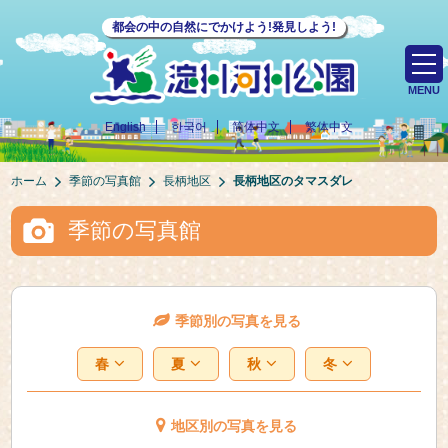
都会の中の自然にでかけよう!発見しよう!
MENU
English
한국어
简体中文
繁体中文
ホーム
季節の写真館
長柄地区
長柄地区のタマスダレ
季節の写真館
季節別の写真を見る
春
夏
秋
冬
地区別の写真を見る