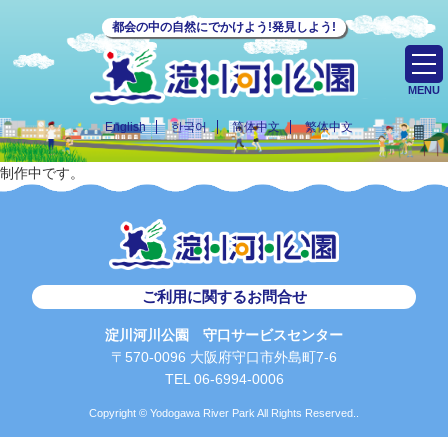
都会の中の自然にでかけよう!発見しよう!
MENU
English
한국어
简体中文
繁体中文
制作中です。
ご利用に関するお問合せ
淀川河川公園 守口サービスセンター
〒570-0096 大阪府守口市外島町7-6
TEL 06-6994-0006
Copyright © Yodogawa River Park All Rights Reserved..