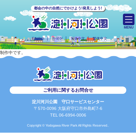
都会の中の自然にでかけよう!発見しよう!
MENU
English
한국어
简体中文
繁体中文
制作中です。
ご利用に関するお問合せ
淀川河川公園 守口サービスセンター
〒570-0096 大阪府守口市外島町7-6
TEL 06-6994-0006
Copyright © Yodogawa River Park All Rights Reserved..