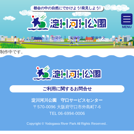
都会の中の自然にでかけよう!発見しよう!
MENU
English
한국어
简体中文
繁体中文
制作中です。
ご利用に関するお問合せ
淀川河川公園 守口サービスセンター
〒570-0096 大阪府守口市外島町7-6
TEL 06-6994-0006
Copyright © Yodogawa River Park All Rights Reserved..