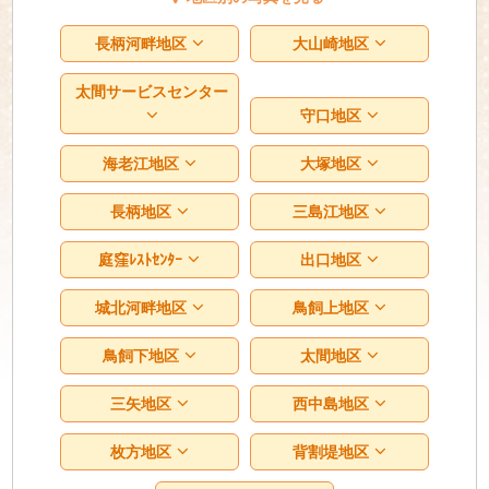
長柄河畔地区
大山崎地区
太間サービスセンター
守口地区
海老江地区
大塚地区
長柄地区
三島江地区
庭窪ﾚｽﾄｾﾝﾀｰ
出口地区
城北河畔地区
鳥飼上地区
鳥飼下地区
太間地区
三矢地区
西中島地区
枚方地区
背割堤地区