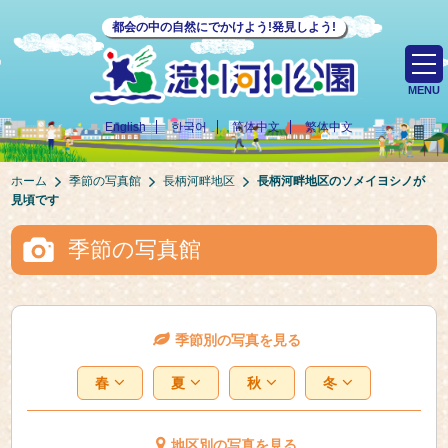
都会の中の自然にでかけよう!発見しよう!
MENU
English
한국어
简体中文
繁体中文
ホーム
季節の写真館
長柄河畔地区
長柄河畔地区のソメイヨシノが
見頃です
季節の写真館
季節別の写真を見る
春
夏
秋
冬
地区別の写真を見る