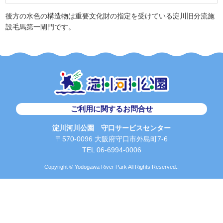
後方の水色の構造物は重要文化財の指定を受けている淀川旧分流施
設毛馬第一閘門です。
ご利用に関するお問合せ
淀川河川公園 守口サービスセンター
〒570-0096 大阪府守口市外島町7-6
TEL 06-6994-0006
Copyright © Yodogawa River Park All Rights Reserved..