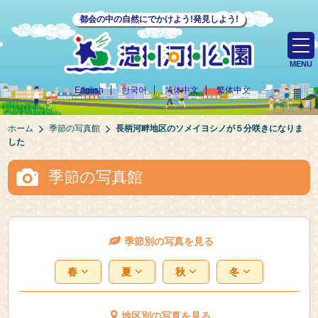
都会の中の自然にでかけよう!発見しよう!
MENU
English
한국어
简体中文
繁体中文
ホーム
季節の写真館
長柄河畔地区のソメイヨシノが５分咲きになりま
した
季節の写真館
季節別の写真を見る
春
夏
秋
冬
地区別の写真を見る