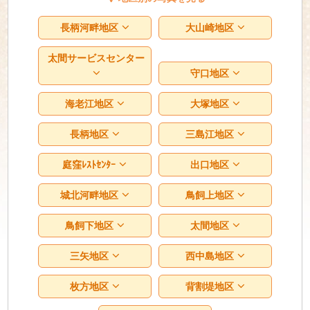
長柄河畔地区
大山崎地区
太間サービスセンター
守口地区
海老江地区
大塚地区
長柄地区
三島江地区
庭窪ﾚｽﾄｾﾝﾀｰ
出口地区
城北河畔地区
鳥飼上地区
鳥飼下地区
太間地区
三矢地区
西中島地区
枚方地区
背割堤地区