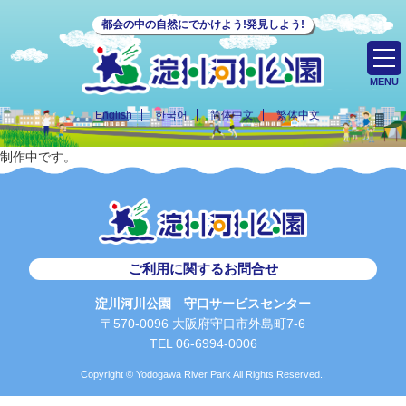
都会の中の自然にでかけよう!発見しよう!
MENU
English
한국어
简体中文
繁体中文
制作中です。
ご利用に関するお問合せ
淀川河川公園 守口サービスセンター
〒570-0096 大阪府守口市外島町7-6
TEL 06-6994-0006
Copyright © Yodogawa River Park All Rights Reserved..