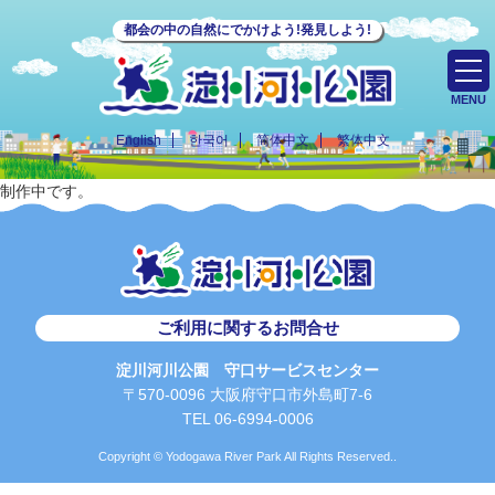
都会の中の自然にでかけよう!発見しよう!
MENU
English
한국어
简体中文
繁体中文
制作中です。
ご利用に関するお問合せ
淀川河川公園 守口サービスセンター
〒570-0096 大阪府守口市外島町7-6
TEL 06-6994-0006
Copyright © Yodogawa River Park All Rights Reserved..