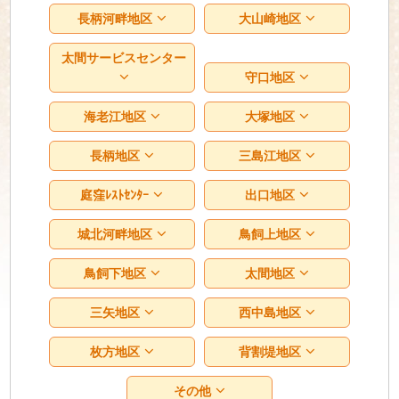
長柄河畔地区
大山崎地区
太間サービスセンター
守口地区
海老江地区
大塚地区
長柄地区
三島江地区
庭窪ﾚｽﾄｾﾝﾀｰ
出口地区
城北河畔地区
鳥飼上地区
鳥飼下地区
太間地区
三矢地区
西中島地区
枚方地区
背割堤地区
その他