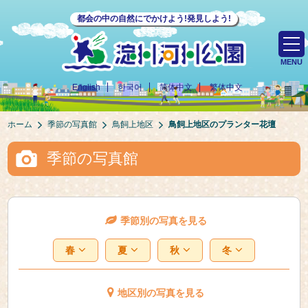
都会の中の自然にでかけよう!発見しよう!
MENU
English
한국어
简体中文
繁体中文
ホーム
季節の写真館
鳥飼上地区
鳥飼上地区のプランター花壇
季節の写真館
季節別の写真を見る
春
夏
秋
冬
地区別の写真を見る