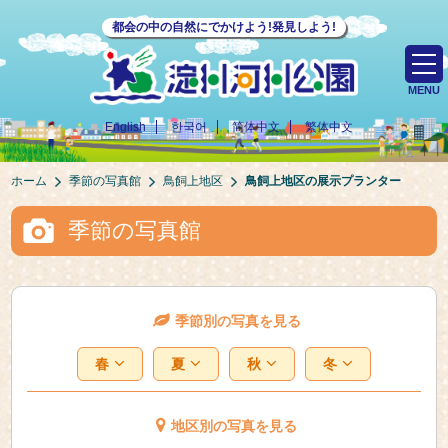
都会の中の自然にでかけよう!発見しよう!
MENU
English
한국어
简体中文
繁体中文
ホーム
季節の写真館
鳥飼上地区
鳥飼上地区の展示プランター
季節の写真館
季節別の写真を見る
春
夏
秋
冬
地区別の写真を見る