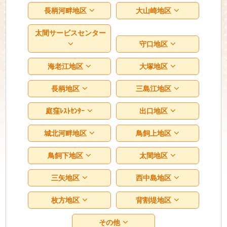
長柄河畔地区
大山崎地区
太間サービスセンター
守口地区
海老江地区
大塚地区
長柄地区
三島江地区
庭窪ﾚｽﾄｾﾝﾀｰ
出口地区
城北河畔地区
鳥飼上地区
鳥飼下地区
太間地区
三矢地区
西中島地区
枚方地区
背割堤地区
その他