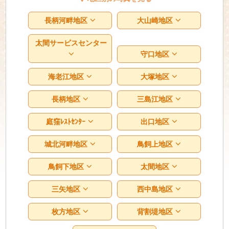
長柄河畔地区
大山崎地区
太間サービスセンター
守口地区
海老江地区
大塚地区
長柄地区
三島江地区
庭窪ﾚｽﾄｾﾝﾀｰ
出口地区
城北河畔地区
鳥飼上地区
鳥飼下地区
太間地区
三矢地区
西中島地区
枚方地区
背割堤地区