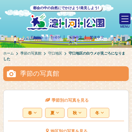
都会の中の自然にでかけよう!発見しよう!
MENU
English
한국어
简体中文
繁体中文
ホーム
季節の写真館
守口地区
守口地区の白ウメが見ごろになりま
した
季節の写真館
季節別の写真を見る
春
夏
秋
冬
地区別の写真を見る