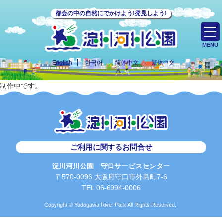
都会の中の自然にでかけよう!発見しよう!
MENU
English
한국어
简体中文
繁体中文
制作中です。
ご利用に関するお問合せ
淀川河川公園 守口サービスセンター
〒570-0096 大阪府守口市外島町7-6
TEL 06-6994-0006
Copyright © Yodogawa River Park All Rights Reserved..