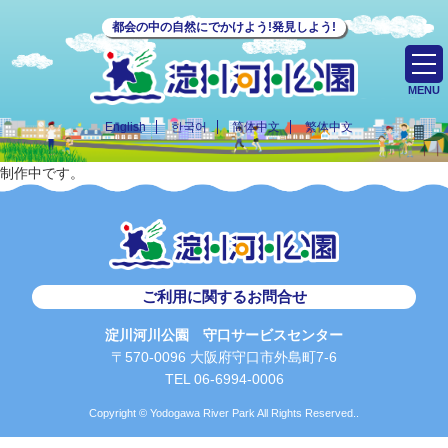
都会の中の自然にでかけよう!発見しよう!
MENU
English
한국어
简体中文
繁体中文
制作中です。
ご利用に関するお問合せ
淀川河川公園 守口サービスセンター
〒570-0096 大阪府守口市外島町7-6
TEL 06-6994-0006
Copyright © Yodogawa River Park All Rights Reserved..