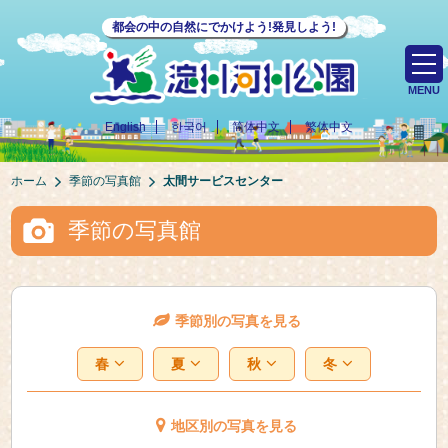
都会の中の自然にでかけよう!発見しよう!
MENU
English
한국어
简体中文
繁体中文
ホーム
季節の写真館
太間サービスセンター
季節の写真館
季節別の写真を見る
春
夏
秋
冬
地区別の写真を見る