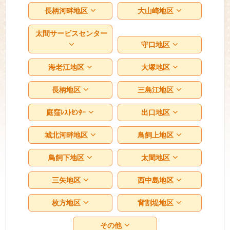
長柄河畔地区
大山崎地区
太間サービスセンター
守口地区
海老江地区
大塚地区
長柄地区
三島江地区
庭窪ﾚｽﾄｾﾝﾀｰ
出口地区
城北河畔地区
鳥飼上地区
鳥飼下地区
太間地区
三矢地区
西中島地区
枚方地区
背割堤地区
その他