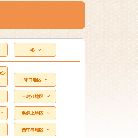
冬
セン
守口地区
三島江地区
鳥飼上地区
西中島地区