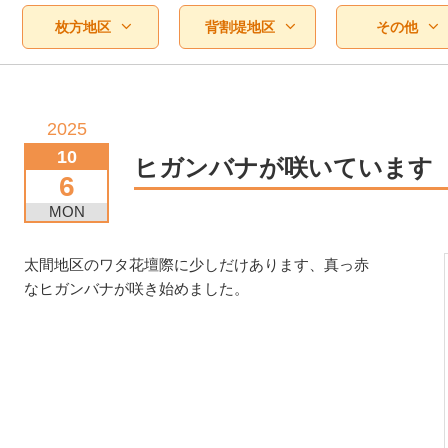
枚方地区
背割堤地区
その他
2025
10
ヒガンバナが咲いています
6
MON
太間地区のワタ花壇際に少しだけあります、真っ赤
なヒガンバナが咲き始めました。