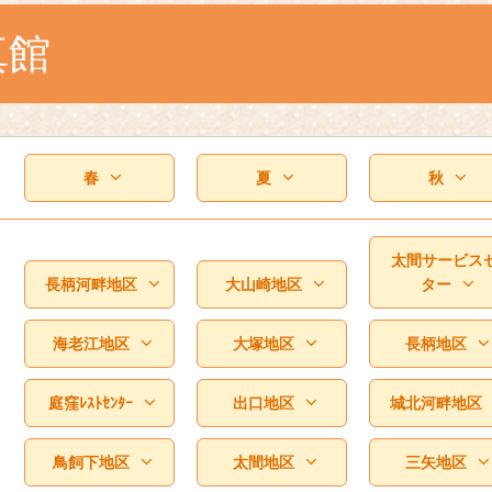
真館
春
夏
秋
太間サービス
長柄河畔地区
大山崎地区
ター
海老江地区
大塚地区
長柄地区
庭窪ﾚｽﾄｾﾝﾀｰ
出口地区
城北河畔地区
鳥飼下地区
太間地区
三矢地区