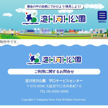
都会の中の自然にでかけよう!発見しよう!
MENU
English
한국어
简体中文
繁体中文
制作中です。
ご利用に関するお問合せ
淀川河川公園 守口サービスセンター
〒570-0096 大阪府守口市外島町7-6
TEL 06-6994-0006
Copyright © Yodogawa River Park All Rights Reserved..