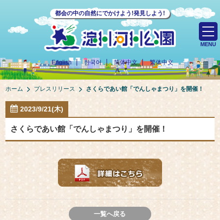
都会の中の自然にでかけよう!発見しよう!
MENU
English
한국어
简体中文
繁体中文
ホーム
プレスリリース
さくらであい館「でんしゃまつり」を開催！
2023/9/21(木)
さくらであい館「でんしゃまつり」を開催！
一覧へ戻る