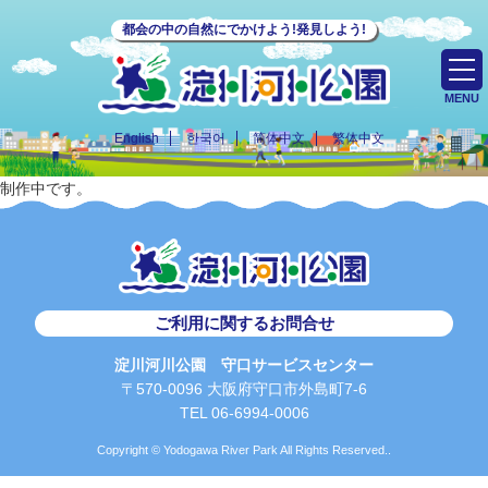
都会の中の自然にでかけよう!発見しよう!
MENU
English
한국어
简体中文
繁体中文
制作中です。
ご利用に関するお問合せ
淀川河川公園 守口サービスセンター
〒570-0096 大阪府守口市外島町7-6
TEL 06-6994-0006
Copyright © Yodogawa River Park All Rights Reserved..