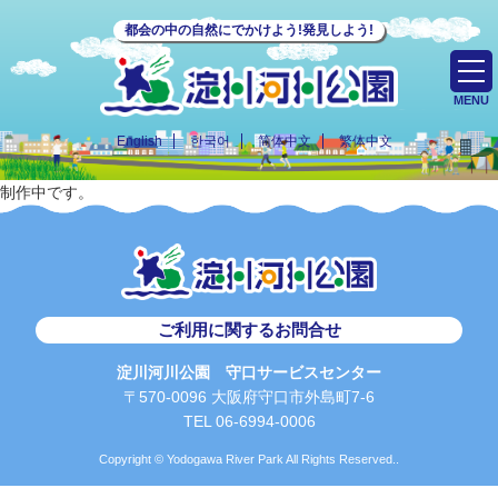
都会の中の自然にでかけよう!発見しよう!
MENU
English
한국어
简体中文
繁体中文
制作中です。
ご利用に関するお問合せ
淀川河川公園 守口サービスセンター
〒570-0096 大阪府守口市外島町7-6
TEL 06-6994-0006
Copyright © Yodogawa River Park All Rights Reserved..