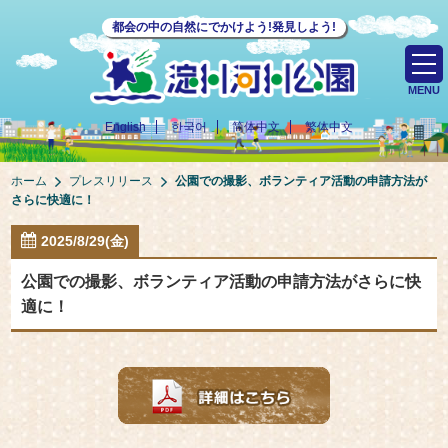
都会の中の自然にでかけよう!発見しよう!
MENU
English
한국어
简体中文
繁体中文
ホーム
プレスリリース
公園での撮影、ボランティア活動の申請方法が
さらに快適に！
2025/8/29(金)
公園での撮影、ボランティア活動の申請方法がさらに快
適に！