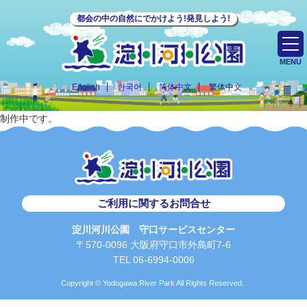
都会の中の自然にでかけよう!発見しよう!
MENU
English
한국어
简体中文
繁体中文
制作中です。
ご利用に関するお問合せ
淀川河川公園 守口サービスセンター
〒570-0096 大阪府守口市外島町7-6
TEL 06-6994-0006
Copyright © Yodogawa River Park All Rights Reserved..