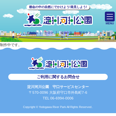
都会の中の自然にでかけよう!発見しよう!
MENU
English
한국어
简体中文
繁体中文
制作中です。
ご利用に関するお問合せ
淀川河川公園 守口サービスセンター
〒570-0096 大阪府守口市外島町7-6
TEL 06-6994-0006
Copyright © Yodogawa River Park All Rights Reserved..