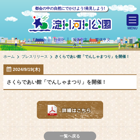
都会の中の自然にでかけよう!発見しよう!
MENU
English
한국어
简体中文
繁体中文
ホーム
プレスリリース
さくらであい館「でんしゃまつり」を開催！
2024/9/19(木)
さくらであい館「でんしゃまつり」を開催！
一覧へ戻る