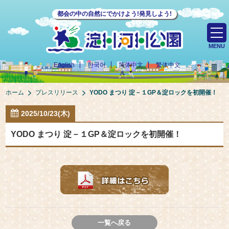
都会の中の自然にでかけよう!発見しよう!
MENU
English
한국어
简体中文
繁体中文
ホーム
プレスリリース
YODO まつり 淀－１GP＆淀ロックを初開催！
2025/10/23(木)
YODO まつり 淀－１GP＆淀ロックを初開催！
一覧へ戻る