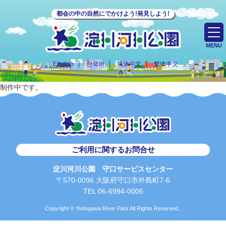
都会の中の自然にでかけよう!発見しよう!
MENU
English
한국어
简体中文
繁体中文
制作中です。
ご利用に関するお問合せ
淀川河川公園 守口サービスセンター
〒570-0096 大阪府守口市外島町7-6
TEL 06-6994-0006
Copyright © Yodogawa River Park All Rights Reserved..