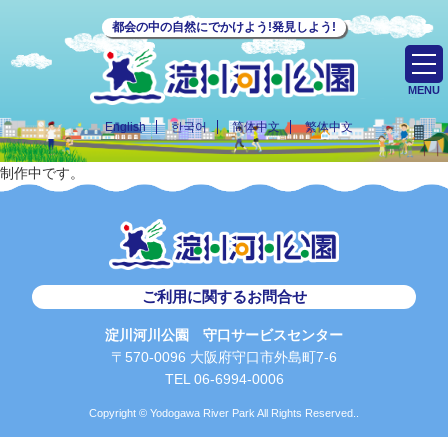
都会の中の自然にでかけよう!発見しよう!
MENU
English
한국어
简体中文
繁体中文
制作中です。
ご利用に関するお問合せ
淀川河川公園 守口サービスセンター
〒570-0096 大阪府守口市外島町7-6
TEL 06-6994-0006
Copyright © Yodogawa River Park All Rights Reserved..