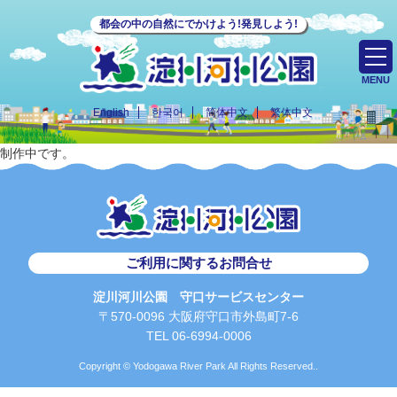
都会の中の自然にでかけよう!発見しよう!
MENU
English
한국어
简体中文
繁体中文
制作中です。
ご利用に関するお問合せ
淀川河川公園 守口サービスセンター
〒570-0096 大阪府守口市外島町7-6
TEL 06-6994-0006
Copyright © Yodogawa River Park All Rights Reserved..