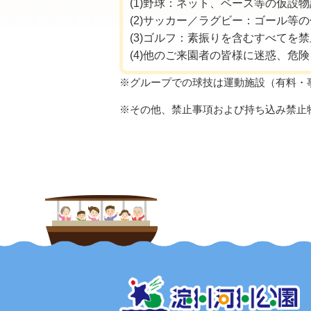
(1)野球：ネット、ベース等の仮
(2)サッカー／ラグビー：ゴール
(3)ゴルフ：素振りを含むすべてを
(4)他のご来園者の皆様に迷惑、危
※グループでの球技は運動施設（有料・
※その他、禁止事項および持ち込み禁止