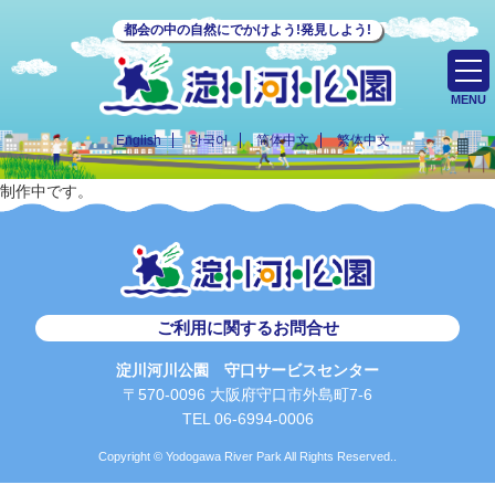
都会の中の自然にでかけよう!発見しよう!
MENU
English
한국어
简体中文
繁体中文
制作中です。
ご利用に関するお問合せ
淀川河川公園 守口サービスセンター
〒570-0096 大阪府守口市外島町7-6
TEL 06-6994-0006
Copyright © Yodogawa River Park All Rights Reserved..