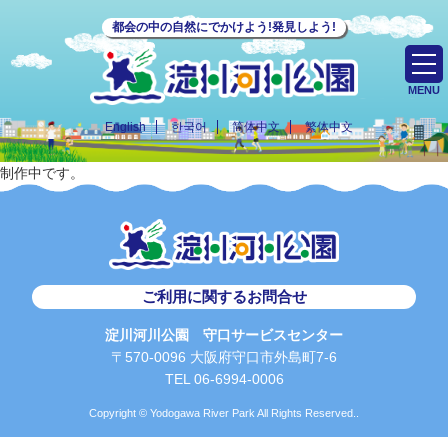
都会の中の自然にでかけよう!発見しよう!
MENU
English
한국어
简体中文
繁体中文
制作中です。
ご利用に関するお問合せ
淀川河川公園 守口サービスセンター
〒570-0096 大阪府守口市外島町7-6
TEL 06-6994-0006
Copyright © Yodogawa River Park All Rights Reserved..