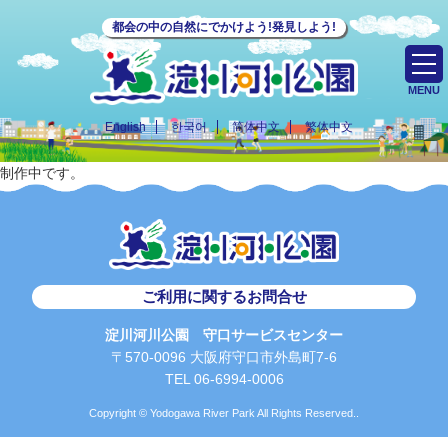
都会の中の自然にでかけよう!発見しよう!
MENU
English
한국어
简体中文
繁体中文
制作中です。
ご利用に関するお問合せ
淀川河川公園 守口サービスセンター
〒570-0096 大阪府守口市外島町7-6
TEL 06-6994-0006
Copyright © Yodogawa River Park All Rights Reserved..