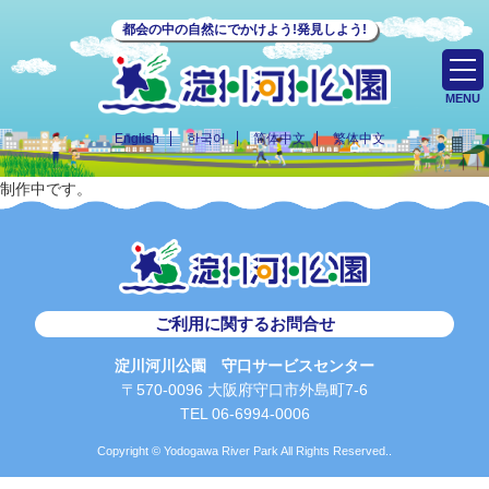
都会の中の自然にでかけよう!発見しよう!
MENU
English
한국어
简体中文
繁体中文
制作中です。
ご利用に関するお問合せ
淀川河川公園 守口サービスセンター
〒570-0096 大阪府守口市外島町7-6
TEL 06-6994-0006
Copyright © Yodogawa River Park All Rights Reserved..