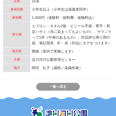
15名
定員
小学生以上（小学生は保護者同伴）
参加対象
1,000円（体験料・材料費・保険料込）
参加費
エプロン・タオル2枚・ビニール手袋・軍手・剪
定ハサミ（共に染まってもよいもの）、サランラ
持ち物
ップ1本（中身のあるもの）、作品持ち帰り用の
袋、筆記用具、針・糸（作品にタグをつけます）
開催（室内で実施します）
雨天時
淀川河川公園管理センター
主催
関河 礼子（講師／染織作家）
協力
一覧へ戻る