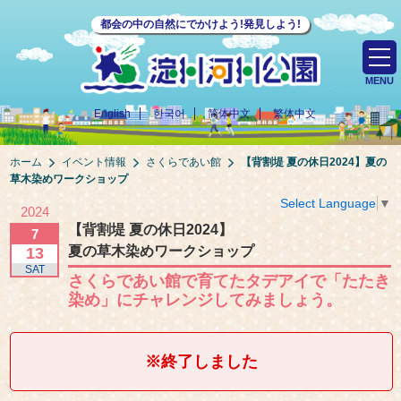
都会の中の自然にでかけよう!発見しよう!
MENU
English
한국어
简体中文
繁体中文
ホーム
イベント情報
さくらであい館
【背割堤 夏の休日2024】
夏の
草木染めワークショップ
Select Language
▼
2024
【背割堤 夏の休日2024】
7
夏の草木染めワークショップ
13
SAT
さくらであい館で育てたタデアイで「たたき
染め」にチャレンジしてみましょう。
※終了しました