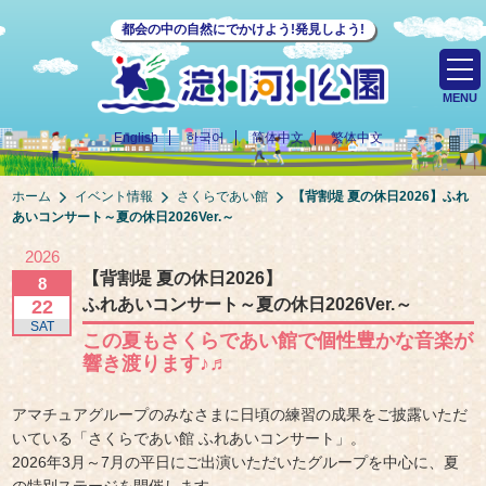
都会の中の自然にでかけよう!発見しよう!
MENU
English
한국어
简体中文
繁体中文
ホーム
イベント情報
さくらであい館
【背割堤 夏の休日2026】
ふれ
あいコンサート～夏の休日2026Ver.～
2026
【背割堤 夏の休日2026】
8
ふれあいコンサート～夏の休日2026Ver.～
22
SAT
この夏もさくらであい館で個性豊かな音楽が
響き渡ります♪♬
アマチュアグループのみなさまに日頃の練習の成果をご披露いただ
いている「さくらであい館 ふれあいコンサート」。
2026年3月～7月の平日にご出演いただいたグループを中心に、夏