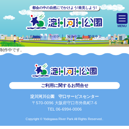
都会の中の自然にでかけよう!発見しよう!
MENU
English
한국어
简体中文
繁体中文
制作中です。
ご利用に関するお問合せ
淀川河川公園 守口サービスセンター
〒570-0096 大阪府守口市外島町7-6
TEL 06-6994-0006
Copyright © Yodogawa River Park All Rights Reserved..