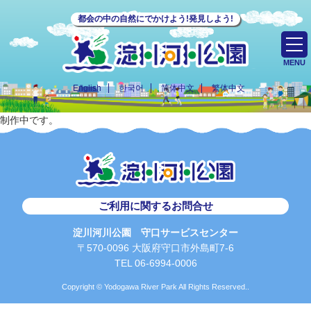
都会の中の自然にでかけよう!発見しよう!
MENU
English
한국어
简体中文
繁体中文
制作中です。
ご利用に関するお問合せ
淀川河川公園 守口サービスセンター
〒570-0096 大阪府守口市外島町7-6
TEL 06-6994-0006
Copyright © Yodogawa River Park All Rights Reserved..