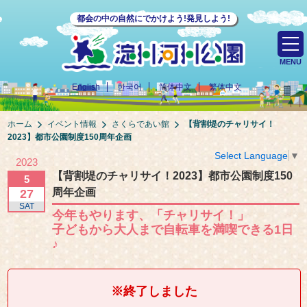
都会の中の自然にでかけよう!発見しよう!
MENU
English
한국어
简体中文
繁体中文
ホーム
イベント情報
さくらであい館
【背割堤のチャリサイ！
2023】都市公園制度150周年企画
Select Language
▼
2023
【背割堤のチャリサイ！2023】都市公園制度150
5
周年企画
27
SAT
今年もやります、「チャリサイ！」
子どもから大人まで自転車を満喫できる1日
♪
※終了しました