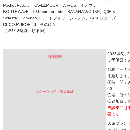
Pocket Pedals、KAPELMUUR、DAVOS、ミノウラ、
NORTHWAVE、P&Pcomponents、BANANA WORKS、Q36.5、
Solestar、idmatchクリートフィットシステム、LAKEシューズ、
DECOJASPORTS、そのほか
（※5/18時点 順不同）
2023年5月
開催日時
※予備日：5
各種メーカ
用意します
①時 間：9:
00）
スポーツバイク試乗体験
②場 所：
③参加費：
※試乗には
要です
人気ブラン
向けショッ