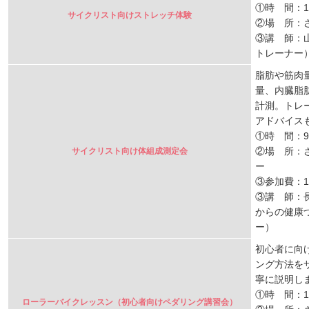
①時 間：10
サイクリスト向けストレッチ体験
②場 所：
③講 師：
トレーナー
脂肪や筋肉
量、内臓脂
計測。トレ
アドバイス
①時 間：9:
②場 所：
サイクリスト向け体組成測定会
ー
③参加費：1
③講 師：
からの健康
ー）
初心者に向
ング方法を
寧に説明し
①時 間：13
ローラーバイクレッスン（初心者向けペダリング講習会）