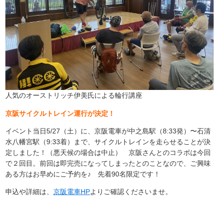
人気のオーストリッチ伊美氏による輪行講座
京阪サイクルトレイン運行が決定！
イベント当日5/27（土）に、京阪電車が中之島駅（8:33発）〜石清
水八幡宮駅（9:33着）まで、サイクルトレインを走らせることが決
定しました！（悪天候の場合は中止） 京阪さんとのコラボは今回
で２回目。前回は即完売になってしまったとのことなので、ご興味
ある方はお早めにご予約を♪ 先着90名限定です！
申込や詳細は、
京阪電車HP
よりご確認くださいませ。