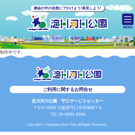
都会の中の自然にでかけよう!発見しよう!
MENU
English
한국어
简体中文
繁体中文
制作中です。
ご利用に関するお問合せ
淀川河川公園 守口サービスセンター
〒570-0096 大阪府守口市外島町7-6
TEL 06-6994-0006
Copyright © Yodogawa River Park All Rights Reserved..