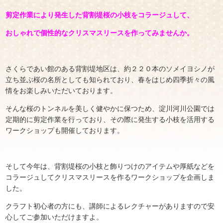
剪定作業により発生した背割堤桜の小枝をコラージュして、
おしゃれで個性的なクリスマスリースを作ってみませんか。
さくらであい館のある背割堤地区は、約２２０本のソメイヨシノが
立ち並ぶ桜の名所としても知られており、春をはじめ四季折々の風
情をお楽しみいただいております。
そんな桜のトンネルを美しく健やかに保つため、淀川河川公園では
定期的に剪定作業を行っており、その際に発生する小枝を活用する
ワークショップも開催しております。
そして今年は、背割堤桜の小枝と飾りつけのアイテムや厚紙などを
コラージュしてクリスマスリースを作るワークショップを企画しま
した。
クラフト初心者の方にも、講師によるレクチャーがありますので安
心してご参加いただけますよ。