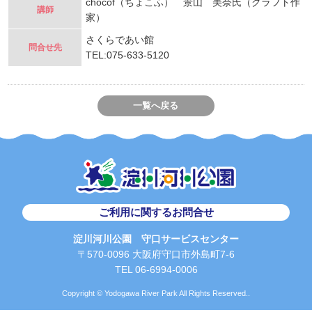
chocof（ちょこふ） 景山 美奈氏（クラフト作
講師
家）
さくらであい館
問合せ先
TEL:075-633-5120
一覧へ戻る
ご利用に関するお問合せ
淀川河川公園 守口サービスセンター
〒570-0096 大阪府守口市外島町7-6
TEL 06-6994-0006
Copyright © Yodogawa River Park All Rights Reserved..