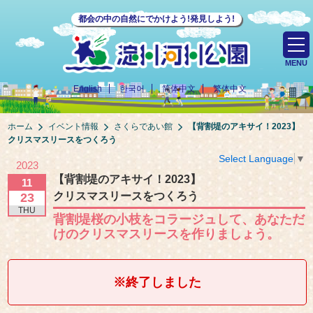
都会の中の自然にでかけよう!発見しよう!
MENU
English
한국어
简体中文
繁体中文
ホーム
イベント情報
さくらであい館
【背割堤のアキサイ！2023】
クリスマスリースをつくろう
Select Language
▼
2023
【背割堤のアキサイ！2023】
11
クリスマスリースをつくろう
23
THU
背割堤桜の小枝をコラージュして、あなただ
けのクリスマスリースを作りましょう。
※終了しました