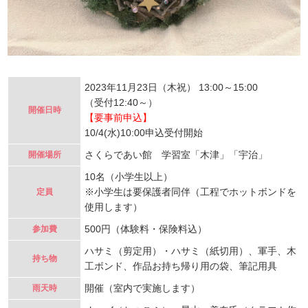
2023年11月23日（木祝） 13:00～15:00
（受付12:40～）
開催日時
【要事前申込】
10/4(水)10:00申込受付開始
さくらであい館 学習室「木津」「宇治」
開催場所
10名（小学生以上）
※小学生は要保護者同伴（工程でホットボンドを
定員
使用します）
500円（体験料・保険料込）
参加費
ハサミ（剪定用）・ハサミ（紙切用）、軍手、木
持ち物
工ボンド、作品お持ち帰り用の袋、筆記用具
開催（室内で実施します）
雨天時