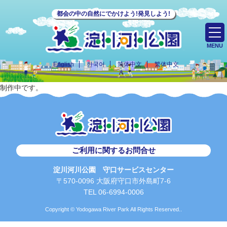
都会の中の自然にでかけよう!発見しよう!
MENU
English
한국어
简体中文
繁体中文
制作中です。
ご利用に関するお問合せ
淀川河川公園 守口サービスセンター
〒570-0096 大阪府守口市外島町7-6
TEL 06-6994-0006
Copyright © Yodogawa River Park All Rights Reserved..