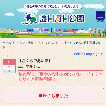
都会の中の自然にでかけよう!発見しよう!
MENU
English
한국어
简体中文
繁体中文
ホーム
イベント情報
さくらであい館
【さくらであい館】
三川マル
シェ
Select Language
▼
2022
【さくらであい館】
11
三川マルシェ
19
SAT
旬の彩り、華やかな味のオンパレード！チャ
リサイと同時開催！
※終了しました