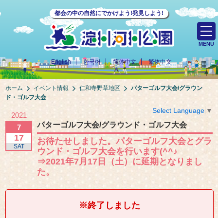
都会の中の自然にでかけよう!発見しよう!
MENU
English
한국어
简体中文
繁体中文
ホーム
イベント情報
仁和寺野草地区
パターゴルフ大会/グラウン
ド・ゴルフ大会
Select Language
▼
2021
パターゴルフ大会/グラウンド・ゴルフ大会
7
17
お待たせしました。パターゴルフ大会とグラ
SAT
ウンド・ゴルフ大会を行います(^^♪
⇒2021年7月17日（土）に延期となりまし
た。
※終了しました