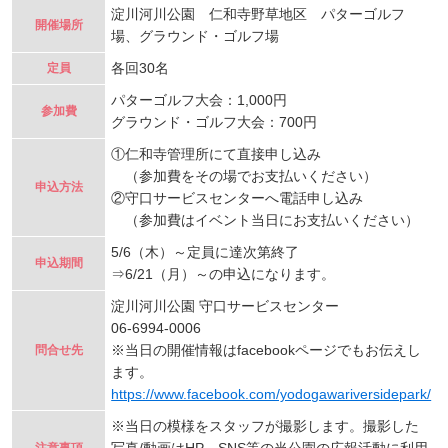
淀川河川公園 仁和寺野草地区 パターゴルフ
開催場所
場、グラウンド・ゴルフ場
各回30名
定員
パターゴルフ大会：1,000円
参加費
グラウンド・ゴルフ大会：700円
①仁和寺管理所にて直接申し込み
（参加費をその場でお支払いください）
申込方法
②守口サービスセンターへ電話申し込み
（参加費はイベント当日にお支払いください）
5/6（木）～定員に達次第終了
申込期間
⇒6/21（月）～の申込になります。
淀川河川公園 守口サービスセンター
06-6994-0006
※当日の開催情報はfacebookページでもお伝えし
問合せ先
ます。
https://www.facebook.com/yodogawariversidepark/
※当日の模様をスタッフが撮影します。撮影した