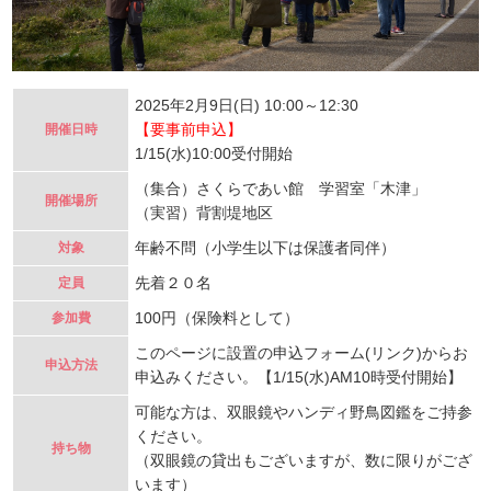
2025年2月9日(日) 10:00～12:30
【要事前申込】
開催日時
1/15(水)10:00受付開始
（集合）さくらであい館 学習室「木津」
開催場所
（実習）背割堤地区
年齢不問（小学生以下は保護者同伴）
対象
先着２０名
定員
100円（保険料として）
参加費
このページに設置の申込フォーム(リンク)からお
申込方法
申込みください。【1/15(水)AM10時受付開始】
可能な方は、双眼鏡やハンディ野鳥図鑑をご持参
ください。
持ち物
（双眼鏡の貸出もございますが、数に限りがござ
います）