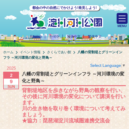
都会の中の自然にでかけよう!発見しよう!
MENU
English
한국어
简体中文
繁体中文
ホーム
イベント情報
さくらであい館
八幡の背割堤とグリーンイン
フラ ～河川環境の変化と野鳥～
Select Language
▼
2025
八幡の背割堤とグリーンインフラ ～河川環境の変
2
化と野鳥～
9
SUN
背割堤地区を歩きながら野鳥の観察を行い、
その後に河川環境の変化について講演を行い
ます。
川の生き物を取り巻く環境について考えてみ
ましょう。
★協力：琵琶湖淀川流域圏連携交流会