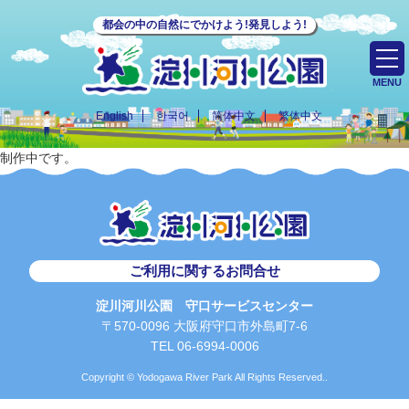
都会の中の自然にでかけよう!発見しよう!
MENU
English
한국어
简体中文
繁体中文
制作中です。
ご利用に関するお問合せ
淀川河川公園 守口サービスセンター
〒570-0096 大阪府守口市外島町7-6
TEL 06-6994-0006
Copyright © Yodogawa River Park All Rights Reserved..