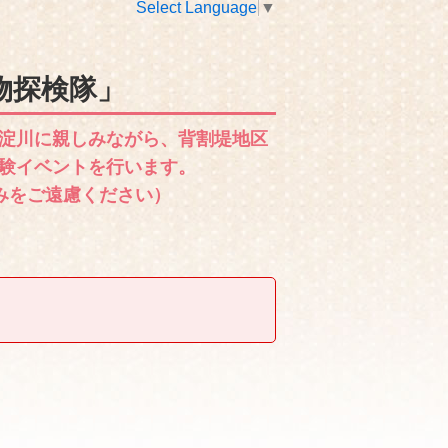
Select Language
▼
物探検隊」
淀川に親しみながら、背割堤地区
験イベントを行います。
みをご遠慮ください）