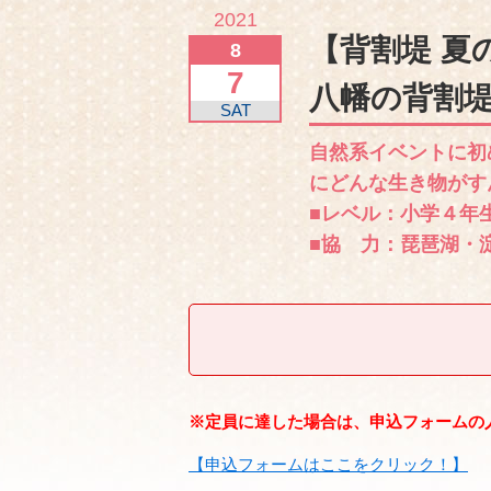
2021
【背割堤 夏
8
7
八幡の背割
SAT
自然系イベントに初
にどんな生き物がす
■レベル：小学４年
■協 力：琵琶湖・
※定員に達した場合は、申込フォームの
【申込フォームはここをクリック！】