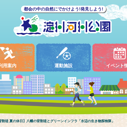
都会の中の自然にでかけよう!発見しよう!
利用案内
運動施設
イベント
背割堤 夏の休日】
八幡の背割堤とグリーンインフラ「水辺の生き物探検隊」