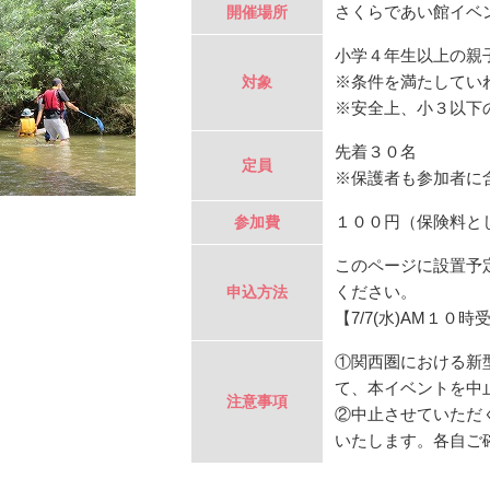
さくらであい館イベ
開催場所
小学４年生以上の親
※条件を満たしてい
対象
※安全上、小３以下
先着３０名
定員
※保護者も参加者に
１００円（保険料と
参加費
このページに設置予
ください。
申込方法
【7/7(水)AM１０
①関西圏における新
て、本イベントを中
注意事項
②中止させていただ
いたします。各自ご